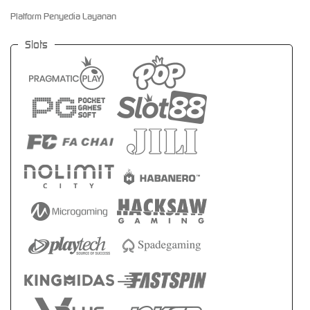
Platform Penyedia Layanan
Slots