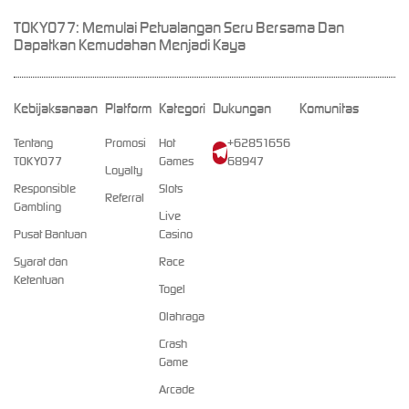
TOKYO77: Memulai Petualangan Seru Bersama Dan
Dapatkan Kemudahan Menjadi Kaya
Kebijaksanaan
Platform
Kategori
Dukungan
Komunitas
Tentang
Promosi
Hot
+62851656
TOKYO77
Games
68947
Loyalty
Responsible
Slots
Referral
Gambling
Live
Pusat Bantuan
Casino
Syarat dan
Race
Ketentuan
Togel
Olahraga
Crash
Game
Arcade