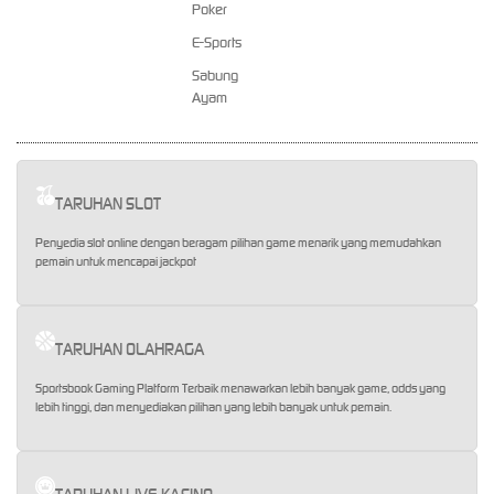
Poker
E-Sports
Sabung
Ayam
TARUHAN SLOT
Penyedia slot online dengan beragam pilihan game menarik yang memudahkan
pemain untuk mencapai jackpot
TARUHAN OLAHRAGA
Sportsbook Gaming Platform Terbaik menawarkan lebih banyak game, odds yang
lebih tinggi, dan menyediakan pilihan yang lebih banyak untuk pemain.