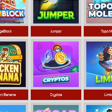
gaBlock
Jumper
Topo M
en Banana
Cryptos
Limb