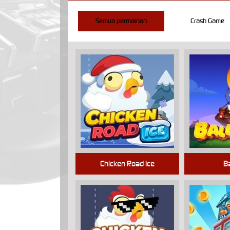
Semua permainan
Crash Game
Chicken Road Ice
Ba