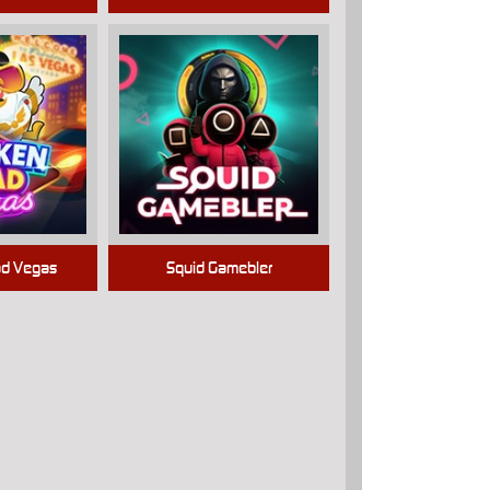
ad Vegas
Squid Gamebler