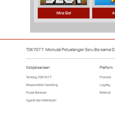
Mine Slot
A
TOKYO77: Memulai Petualangan Seru Bersama D
Kebijaksanaan
Platform
Tentang TOKYO77
Promosi
Responsible Gambling
Loyalty
Pusat Bantuan
Referral
Syarat dan Ketentuan