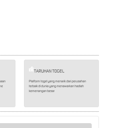
TARUHAN TOGEL
haan
Platform togel yang menarik dari perusahan
ame
terbaik di dunia yang menawarkan hadiah
kemenangan besar