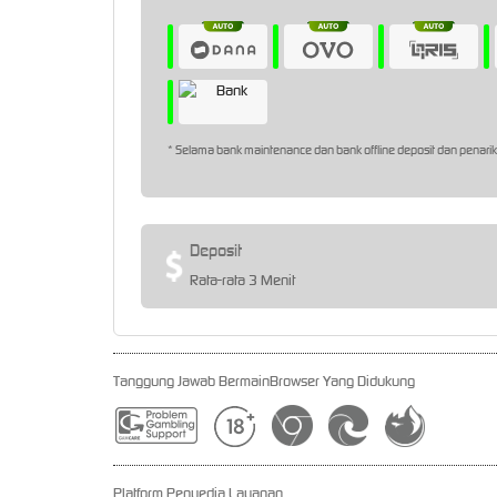
* Selama bank maintenance dan bank offline deposit dan penarik
Deposit
Rata-rata 3 Menit
Tanggung Jawab Bermain
Browser Yang Didukung
Platform Penyedia Layanan