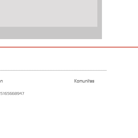
an
Komunitas
85165668947