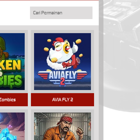
 Zombies
AVIA FLY 2