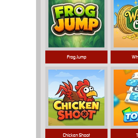
Frog Jump
Wh
Chicken Shoot