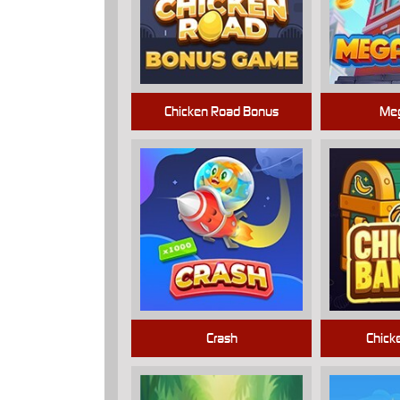
Chicken Road Bonus
Me
Crash
Chick