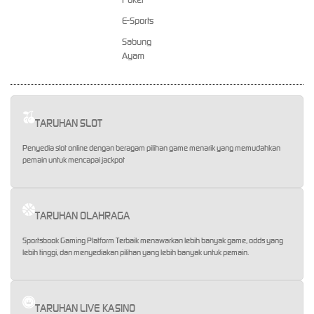
E-Sports
Sabung
Ayam
TARUHAN SLOT
Penyedia slot online dengan beragam pilihan game menarik yang memudahkan
pemain untuk mencapai jackpot
TARUHAN OLAHRAGA
Sportsbook Gaming Platform Terbaik menawarkan lebih banyak game, odds yang
lebih tinggi, dan menyediakan pilihan yang lebih banyak untuk pemain.
TARUHAN LIVE KASINO