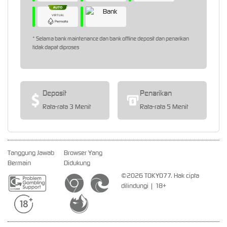
* Selama bank maintenance dan bank offline deposit dan penarikan
tidak dapat diproses
Deposit
Penarikan
Rata-rata 3 Menit
Rata-rata 5 Menit
Tanggung Jawab
Browser Yang
Bermain
Didukung
©2026 TOKYO77. Hak cipta
dilindungi | 18+