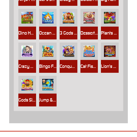
Dino Hunter
Ocean Lord
3 Gods Fishing
Dessert Party
Plants vs. Dinos
Crazy Bartender
Bingo Fishing
Conqueror's Treasure
Cat Fishing
Lion's Orb
Gods Slash Fish
Jump & Jump