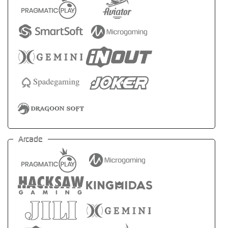
Arcade