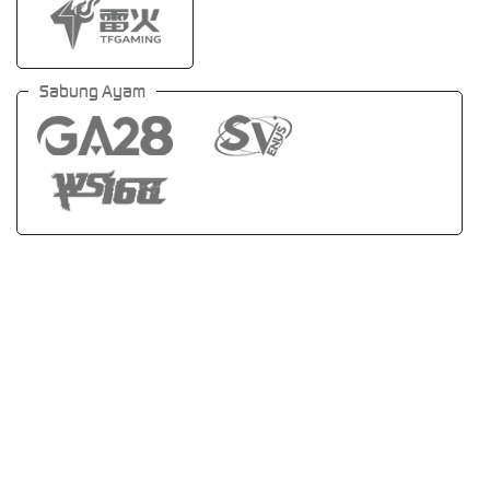
Sabung Ayam