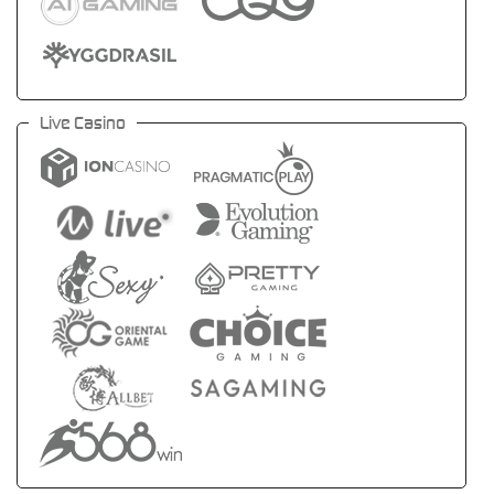
Live Casino