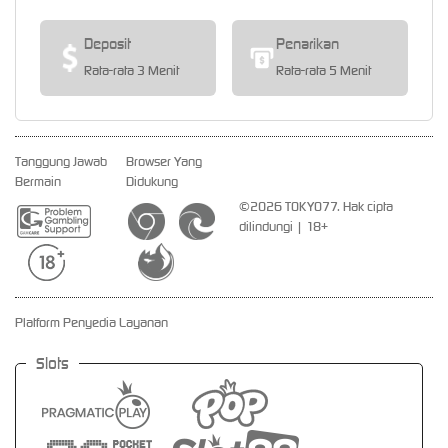
Deposit
Penarikan
Rata-rata 3 Menit
Rata-rata 5 Menit
Tanggung Jawab
Browser Yang
Bermain
Didukung
©2026 TOKYO77. Hak cipta
dilindungi | 18+
Platform Penyedia Layanan
Slots