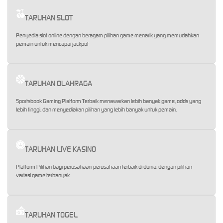
TARUHAN SLOT
Penyedia slot online dengan beragam pilihan game menarik yang memudahkan
pemain untuk mencapai jackpot
TARUHAN OLAHRAGA
Sportsbook Gaming Platform Terbaik menawarkan lebih banyak game, odds yang
lebih tinggi, dan menyediakan pilihan yang lebih banyak untuk pemain.
TARUHAN LIVE KASINO
Platform Pilihan bagi perusahaan-perusahaan terbaik di dunia, dengan pilihan
variasi game terbanyak
TARUHAN TOGEL