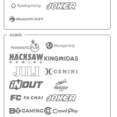
Arcade